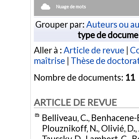
Nuage de mots
Grouper par:
Auteurs ou au
type de docume
Aller à :
Article de revue
|
Co
maîtrise
|
Thèse de doctora
Nombre de documents:
11
ARTICLE DE REVUE
Belliveau, C., Benhacene-
Plouznikoff, N., Olivié, D., 
Taussky, D., Lambert, C., 