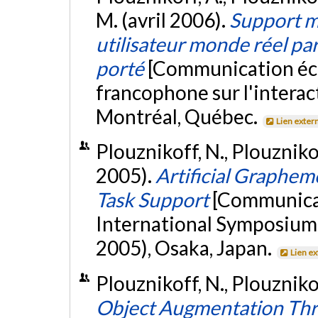
M. (avril 2006).
Support mo
utilisateur monde réel par
porté
[Communication écr
francophone sur l'inter
Montréal, Québec.
Lien exter
Plouznikoff, N., Plouznikof
2005).
Artificial Graphem
Task Support
[Communicat
International Symposiu
2005), Osaka, Japan.
Lien e
Plouznikoff, N., Plouznikof
Object Augmentation Th