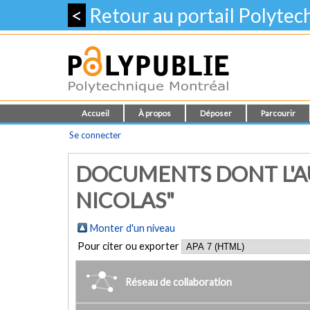
<
Retour au portail Polyte
Accueil
À propos
Déposer
Parcourir
Se connecter
DOCUMENTS DONT L'AU
NICOLAS"
Monter d'un niveau
Pour citer ou exporter
Réseau de collaboration