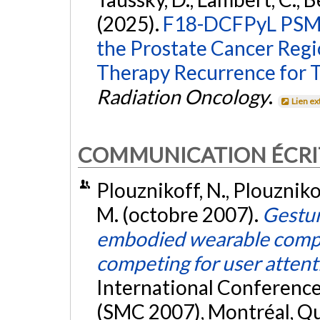
(2025).
F18-DCFPyL PSMA
the Prostate Cancer Regi
Therapy Recurrence for 
Radiation Oncology
.
Lien ex
COMMUNICATION ÉCRI
Plouznikoff, N., Plouznikof
M. (octobre 2007).
Gestur
embodied wearable compu
competing for user attent
International Conferenc
(SMC 2007), Montréal, Q