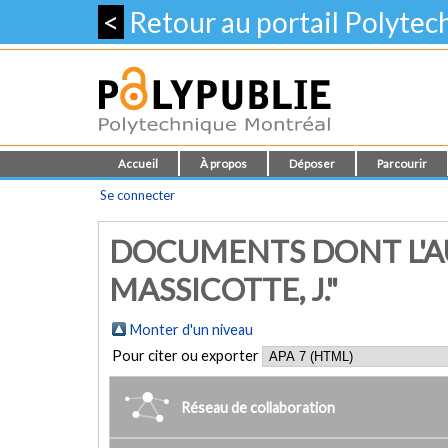
<
Retour au portail Polyte
Accueil
À propos
Déposer
Parcourir
Se connecter
DOCUMENTS DONT L'AU
MASSICOTTE, J."
Monter d'un niveau
Pour citer ou exporter
Réseau de collaboration