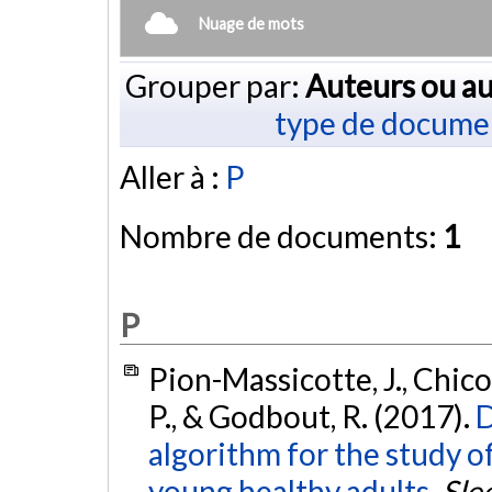
Nuage de mots
Grouper par:
Auteurs ou au
type de docume
Aller à :
P
Nombre de documents:
1
P
Pion-Massicotte, J., Chicoin
P., & Godbout, R. (2017).
D
algorithm for the study of
young healthy adults.
Sle