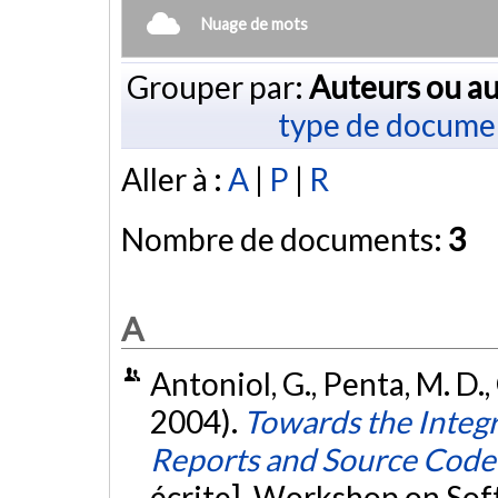
Nuage de mots
Grouper par:
Auteurs ou au
type de docume
Aller à :
A
|
P
|
R
Nombre de documents:
3
A
Antoniol, G., Penta, M. D.,
2004).
Towards the Integr
Reports and Source Cod
écrite]. Workshop on Sof