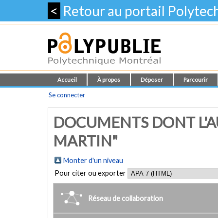
<
Retour au portail Polyte
Accueil
À propos
Déposer
Parcourir
Se connecter
DOCUMENTS DONT L'AU
MARTIN"
Monter d'un niveau
Pour citer ou exporter
Réseau de collaboration