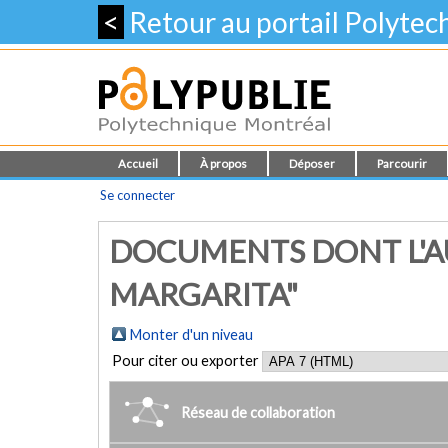
<
Retour au portail Polyte
Accueil
À propos
Déposer
Parcourir
Se connecter
DOCUMENTS DONT L'AU
MARGARITA"
Monter d'un niveau
Pour citer ou exporter
Réseau de collaboration