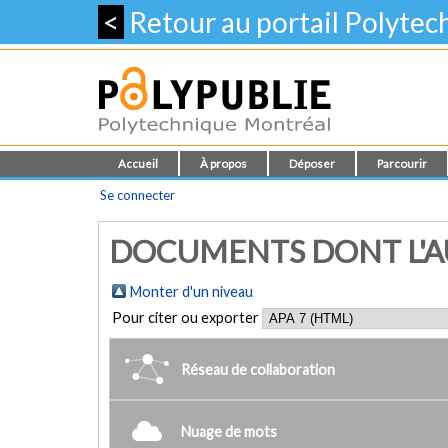
<
Retour au portail Polyte
Accueil
À propos
Déposer
Parcourir
Se connecter
DOCUMENTS DONT L'AUT
Monter d'un niveau
Pour citer ou exporter
Réseau de collaboration
Nuage de mots