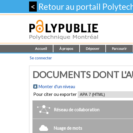
<
Retour au portail Polyte
Accueil
À propos
Déposer
Parcourir
Se connecter
DOCUMENTS DONT L'AU
Monter d'un niveau
Pour citer ou exporter
Réseau de collaboration
Nuage de mots