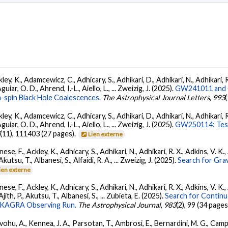
ey, K., Adamcewicz, C., Adhicary, S., Adhikari, D., Adhikari, N., Adhikari, R
ar, O. D., Ahrend, I.-L., Aiello, L., ... Zweizig, J. (2025).
GW241011 and G
-spin Black Hole Coalescences.
The Astrophysical Journal Letters
,
993
ey, K., Adamcewicz, C., Adhicary, S., Adhikari, D., Adhikari, N., Adhikari, R
ar, O. D., Ahrend, I.-L., Aiello, L., ... Zweizig, J. (2025).
GW250114: Test
5
(11), 111403 (27 pages).
Lien externe
ese, F., Ackley, K., Adhicary, S., Adhikari, N., Adhikari, R. X., Adkins, V.
 Akutsu, T., Albanesi, S., Alfaidi, R. A., ... Zweizig, J. (2025).
Search for Gra
ien externe
ese, F., Ackley, K., Adhicary, S., Adhikari, N., Adhikari, R. X., Adkins, V.
 Ajith, P., Akutsu, T., Albanesi, S., ... Zubieta, E. (2025).
Search for Contin
go-KAGRA Observing Run.
The Astrophysical Journal
,
983
(2), 99 (34 pages
ohu, A., Kennea, J. A., Parsotan, T., Ambrosi, E., Bernardini, M. G., Camp