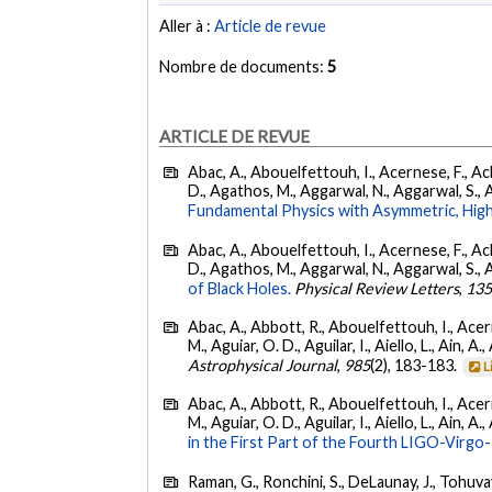
Aller à :
Article de revue
Nombre de documents:
5
ARTICLE DE REVUE
Abac, A., Abouelfettouh, I., Acernese, F., Ackl
D., Agathos, M., Aggarwal, N., Aggarwal, S., Agui
Fundamental Physics with Asymmetric, High
Abac, A., Abouelfettouh, I., Acernese, F., Ackl
D., Agathos, M., Aggarwal, N., Aggarwal, S., Agui
of Black Holes.
Physical Review Letters
,
13
Abac, A., Abbott, R., Abouelfettouh, I., Acern
M., Aguiar, O. D., Aguilar, I., Aiello, L., Ain, A.,
Astrophysical Journal
,
985
(2), 183-183.
L
Abac, A., Abbott, R., Abouelfettouh, I., Acern
M., Aguiar, O. D., Aguilar, I., Aiello, L., Ain, A.,
in the First Part of the Fourth LIGO-Vir
Raman, G., Ronchini, S., DeLaunay, J., Tohuvav