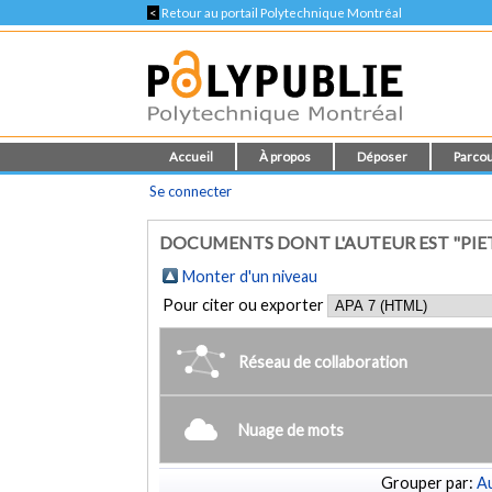
<
Retour au portail Polytechnique Montréal
Accueil
À propos
Déposer
Parcou
Se connecter
DOCUMENTS DONT L'AUTEUR EST "PIE
Monter d'un niveau
Pour citer ou exporter
Réseau de collaboration
Nuage de mots
Grouper par:
Au