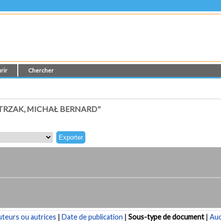
rir
Chercher
TRZAK, MICHAŁ BERNARD"
teurs ou autrices
|
Date de publication
|
Sous-type de document
|
Au