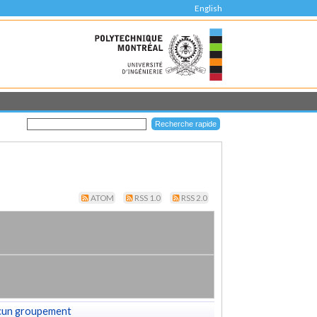
English
ATOM
RSS 1.0
RSS 2.0
cun groupement