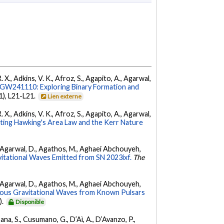
. X., Adkins, V. K., Afroz, S., Agapito, A., Agarwal,
W241110: Exploring Binary Formation and
(1), L21-L21.
Lien externe
. X., Adkins, V. K., Afroz, S., Agapito, A., Agarwal,
ing Hawking's Area Law and the Kerr Nature
 K., Agarwal, D., Agathos, M., Aghaei Abchouyeh,
vitational Waves Emitted from SN 2023ixf.
The
 K., Agarwal, D., Agathos, M., Aghaei Abchouyeh,
uous Gravitational Waves from Known Pulsars
).
Disponible
ana, S., Cusumano, G., D’Aì, A., D’Avanzo, P.,