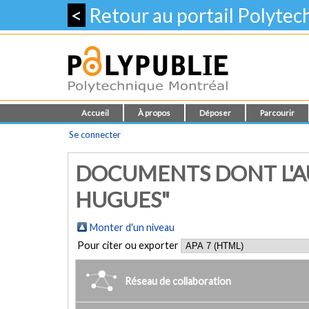
<
Retour au portail Polyte
Accueil
À propos
Déposer
Parcourir
Se connecter
DOCUMENTS DONT L'AU
HUGUES"
Monter d'un niveau
Pour citer ou exporter
Réseau de collaboration