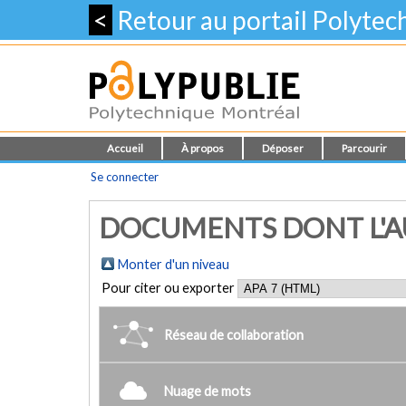
<
Retour au portail Polyte
Accueil
À propos
Déposer
Parcourir
Se connecter
DOCUMENTS DONT L'AUT
Monter d'un niveau
Pour citer ou exporter
Réseau de collaboration
Nuage de mots