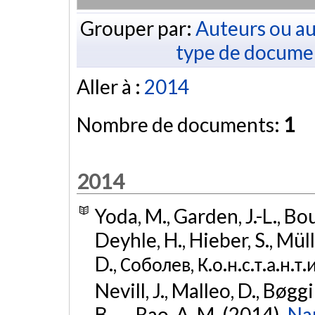
Grouper par:
Auteurs ou au
type de docume
Aller à :
2014
Nombre de documents:
1
2014
Yoda, M., Garden, J.-L., Bo
Deyhle, H., Hieber, S., Mül
D., Соболев, К.о.н.с.т.а.н.т.
Nevill, J., Malleo, D., Bøgg
B., ... Rao, A. M. (2014).
Nan