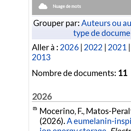
Nuage de mots
Grouper par:
Auteurs ou au
type de docume
Aller à :
2026
|
2022
|
2021
2013
Nombre de documents:
11
2026
Mocerino, F., Matos-Peralta
(2026).
A eumelanin-inspi
ion energy storage.
Elect