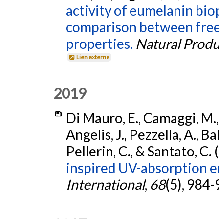
activity of eumelanin bio
comparison between free 
properties.
Natural Produ
Lien externe
2019
Di Mauro, E., Camaggi, M.,
Angelis, J., Pezzella, A., Ba
Pellerin, C., & Santato, C.
inspired UV-absorption e
International
,
68
(5), 984