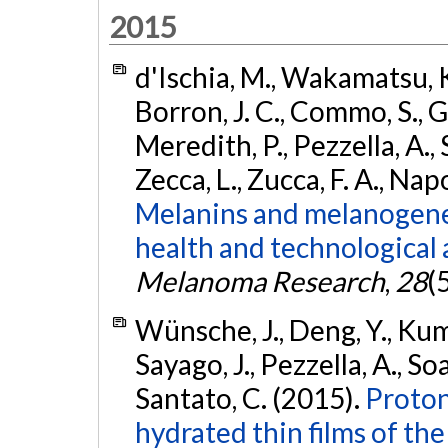
2015
d'Ischia, M., Wakamatsu, K.
Borron, J. C., Commo, S., G
Meredith, P., Pezzella, A., S
Zecca, L., Zucca, F. A., Napo
Melanins and melanogenes
health and technological 
Melanoma Research
,
28
(
Wünsche, J., Deng, Y., Kuma
Sayago, J., Pezzella, A., Soa
Santato, C. (2015).
Proton
hydrated thin films of th