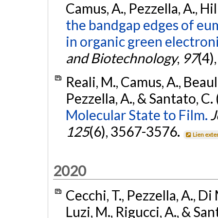
Camus, A., Pezzella, A., Hil
the bandgap edges of eume
in organic green electroni
and Biotechnology
,
97
(4)
Reali, M., Camus, A., Beauli
Pezzella, A., & Santato, C.
Molecular State to Film.
J
125
(6), 3567-3576.
Lien exte
2020
Cecchi, T., Pezzella, A., Di
Luzi, M., Rigucci, A., & San