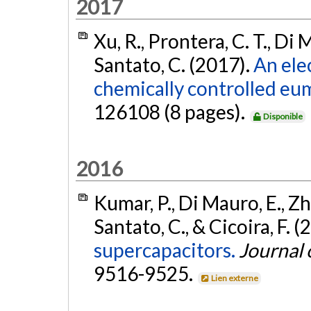
2017
Xu, R., Prontera, C. T., Di M
Santato, C. (2017).
An ele
chemically controlled eu
126108 (8 pages).
Disponible
2016
Kumar, P., Di Mauro, E., Zhan
Santato, C., & Cicoira, F. 
supercapacitors.
Journal 
9516-9525.
Lien externe