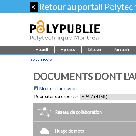
<
Retour au portail Polyte
Accueil
À propos
Déposer
Parcourir
Se connecter
DOCUMENTS DONT L'AUT
Monter d'un niveau
Pour citer ou exporter
Réseau de collaboration
Nuage de mots