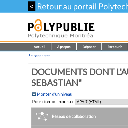
<
Retour au portail Polyte
Accueil
À propos
Déposer
Parcourir
Se connecter
DOCUMENTS DONT L'AU
SEBASTIAN"
Monter d'un niveau
Pour citer ou exporter
Réseau de collaboration