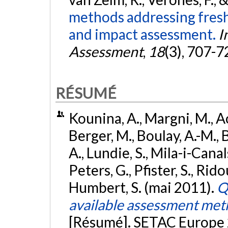
methods addressing freshw
and impact assessment.
I
Assessment
,
18
(3), 707-7
RÉSUMÉ
Kounina, A., Margni, M., Aous
Berger, M., Boulay, A.-M., B
A., Lundie, S., Mila-i-Cana
Peters, G., Pfister, S., Rido
Humbert, S. (mai 2011).
Q
available assessment met
[Résumé]. SETAC Europe 2