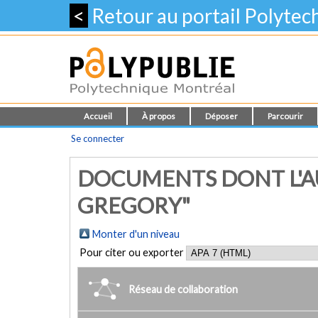
<
Retour au portail Polyte
Accueil
À propos
Déposer
Parcourir
Se connecter
DOCUMENTS DONT L'AU
GREGORY"
Monter d'un niveau
Pour citer ou exporter
Réseau de collaboration