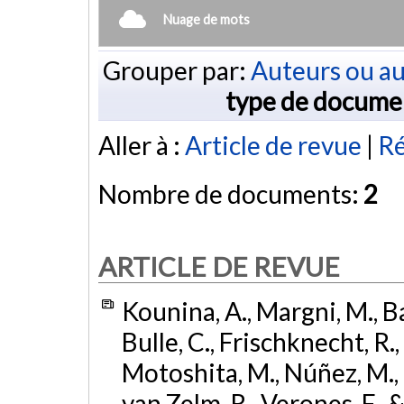
Nuage de mots
Grouper par:
Auteurs ou au
type de docume
Aller à :
Article de revue
|
R
Nombre de documents:
2
ARTICLE DE REVUE
Kounina, A., Margni, M., Bay
Bulle, C., Frischknecht, R., 
Motoshita, M., Núñez, M., Pe
van Zelm, R., Verones, F.,