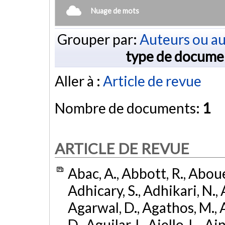
Nuage de mots
Grouper par:
Auteurs ou au
type de docume
Aller à :
Article de revue
Nombre de documents:
1
ARTICLE DE REVUE
Abac, A., Abbott, R., Abouel
Adhicary, S., Adhikari, N., 
Agarwal, D., Agathos, M.,
D., Aguilar, I., Aiello, L., Ai