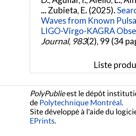
... Zubieta, E. (2025).
Sear
Waves from Known Pulsars
LIGO-Virgo-KAGRA Obser
Journal
,
983
(2), 99 (34 pa
Liste produ
PolyPublie
est le dépôt institut
de
Polytechnique Montréal
.
Site développé à l'aide du logicie
EPrints
.