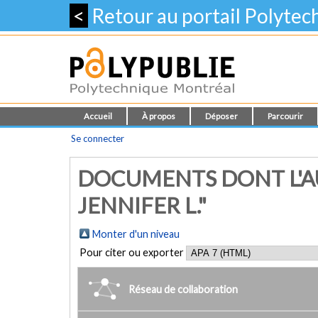
<
Retour au portail Polyte
Accueil
À propos
Déposer
Parcourir
Se connecter
DOCUMENTS DONT L'AU
JENNIFER L."
Monter d'un niveau
Pour citer ou exporter
Réseau de collaboration