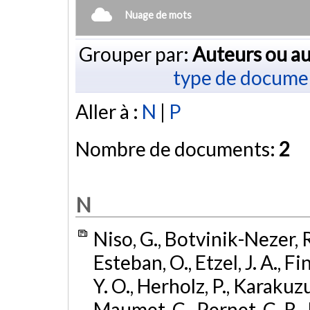
Nuage de mots
Grouper par:
Auteurs ou au
type de docume
Aller à :
N
|
P
Nombre de documents:
2
N
Niso, G., Botvinik-Nezer, R.
Esteban, O., Etzel, J. A., F
Y. O., Herholz, P., Karakuzu
Maumet, C., Pernet, C. R., Pe