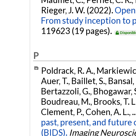
Rieger, J. W. (2022).
Open 
From study inception to p
119623 (19 pages).
Disponibl
P
Poldrack, R. A., Markiewicz,
Auer, T., Baillet, S., Bansal,
Bertazzoli, G., Bhogawar, S.
Boudreau, M., Brooks, T. L.,
Clement, P., Cohen, A. L., .
past, present, and future 
(BIDS).
Imaging Neurosci