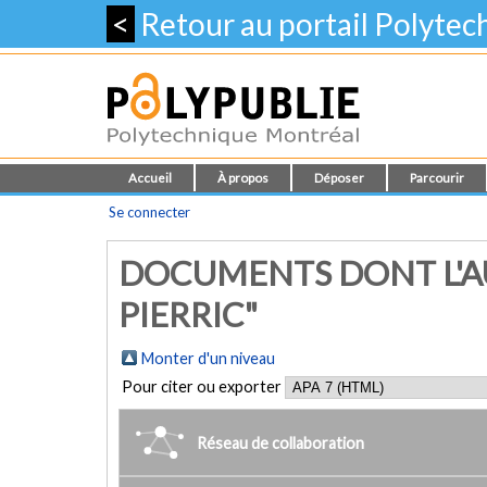
<
Retour au portail Polyte
Accueil
À propos
Déposer
Parcourir
Se connecter
DOCUMENTS DONT L'AU
PIERRIC"
Monter d'un niveau
Pour citer ou exporter
Réseau de collaboration