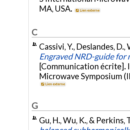
MA, USA.
Lien externe
C
Cassivi, Y., Deslandes, D., 
Engraved NRD-guide for m
[Communication écrite]. 
Microwave Symposium (IM
Lien externe
G
Gu, H., Wu, K., & Perkins, 
balanced subharmonically