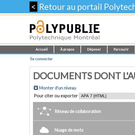
<
Retour au portail Polyte
Accueil
À propos
Déposer
Parcourir
Se connecter
DOCUMENTS DONT L'AUT
Monter d'un niveau
Pour citer ou exporter
Réseau de collaboration
Nuage de mots