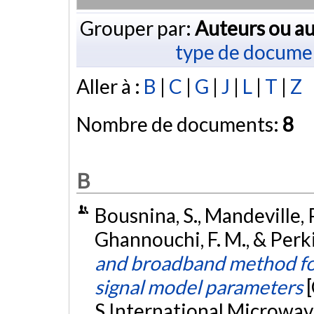
Grouper par:
Auteurs ou au
type de docume
Aller à :
B
|
C
|
G
|
J
|
L
|
T
|
Z
Nombre de documents:
8
B
Bousnina, S., Mandeville, P.
Ghannouchi, F. M., & Perki
and broadband method fo
signal model parameters
S International Microwa