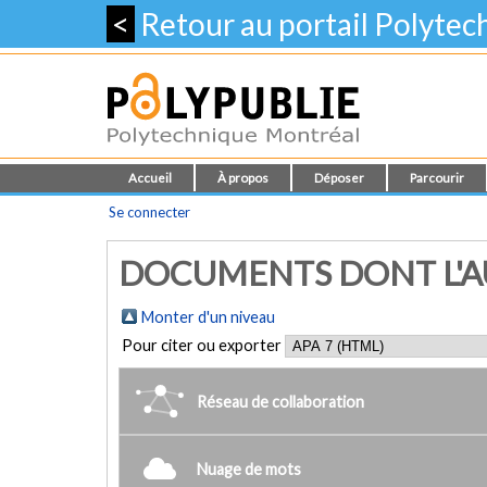
<
Retour au portail Polyte
Accueil
À propos
Déposer
Parcourir
Se connecter
DOCUMENTS DONT L'AU
Monter d'un niveau
Pour citer ou exporter
Réseau de collaboration
Nuage de mots