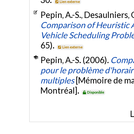
Lien externe
Pepin, A.-S., Desaulniers, 
Comparison of Heuristic 
Vehicle Scheduling Probl
65).
Lien externe
Pepin, A.-S. (2006).
Compa
pour le problème d'horair
multiples
[Mémoire de maî
Montréal].
Disponible
L