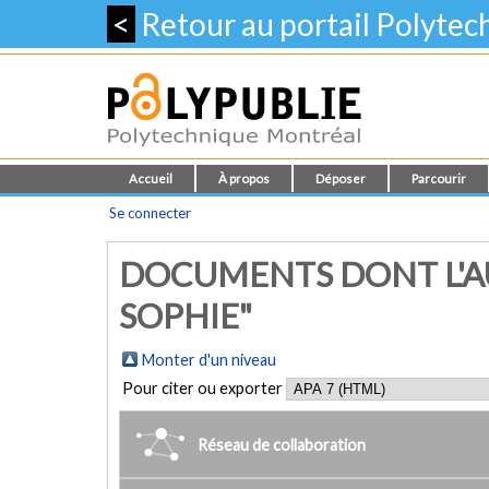
<
Retour au portail Polyte
Accueil
À propos
Déposer
Parcourir
Se connecter
DOCUMENTS DONT L'AU
SOPHIE"
Monter d'un niveau
Pour citer ou exporter
Réseau de collaboration