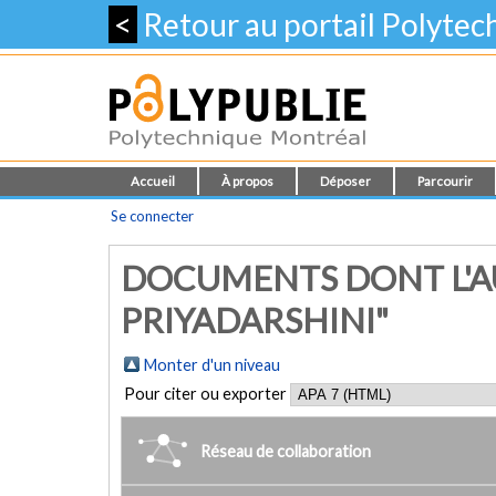
<
Retour au portail Polyte
Accueil
À propos
Déposer
Parcourir
Se connecter
DOCUMENTS DONT L'A
PRIYADARSHINI"
Monter d'un niveau
Pour citer ou exporter
Réseau de collaboration