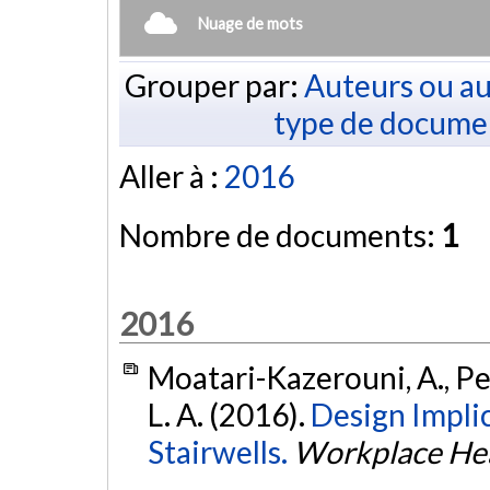
Nuage de mots
Grouper par:
Auteurs ou au
type de docume
Aller à :
2016
Nombre de documents:
1
2016
Moatari-Kazerouni, A., Penn
L. A. (2016).
Design Implic
Stairwells.
Workplace Hea