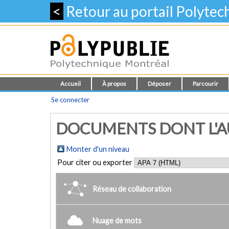
<
Retour au portail Polyte
Accueil
À propos
Déposer
Parcourir
Se connecter
DOCUMENTS DONT L'AUT
Monter d'un niveau
Pour citer ou exporter
Réseau de collaboration
Nuage de mots