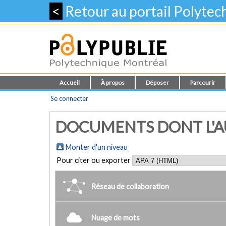
<
Retour au portail Polyte
Accueil
À propos
Déposer
Parcourir
Se connecter
DOCUMENTS DONT L'AU
Monter d'un niveau
Pour citer ou exporter
Réseau de collaboration
Nuage de mots