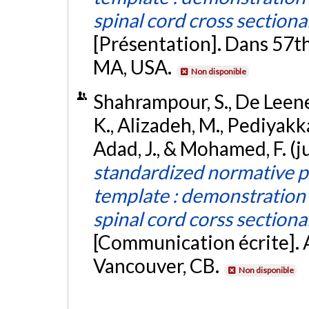
spinal cord cross sectio
[Présentation]. Dans 57t
MA, USA.
Non disponible
Shahrampour, S., De Leener
K., Alizadeh, M., Pediyakka
Adad, J., & Mohamed, F. (j
standardized normative pe
template : demonstration 
spinal cord corss sectio
[Communication écrite].
Vancouver, CB.
Non disponible