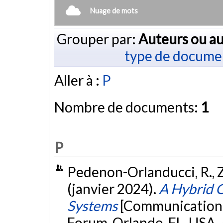
Nuage de mots
Grouper par:
Auteurs ou au
type de docume
Aller à :
P
Nombre de documents:
1
P
Pedenon-Orlanducci, R., Za
(janvier 2024).
A Hybrid O
Systems
[Communication 
Forum, Orlando, FL, USA.