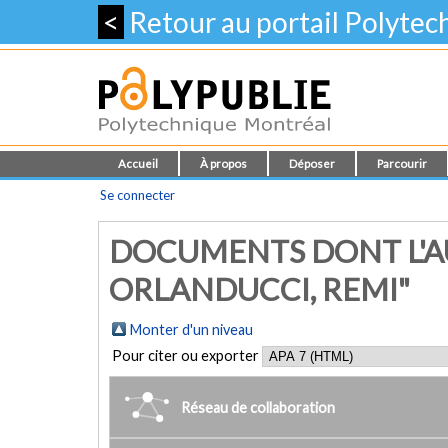
<
Retour au portail Polyte
Accueil
À propos
Déposer
Parcourir
Se connecter
DOCUMENTS DONT L'A
ORLANDUCCI, REMI"
Monter d'un niveau
Pour citer ou exporter
Réseau de collaboration