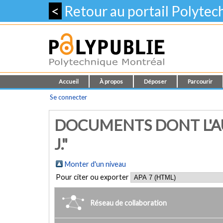
<
Retour au portail Polyte
Accueil
À propos
Déposer
Parcourir
Se connecter
DOCUMENTS DONT L'AU
J."
Monter d'un niveau
Pour citer ou exporter
Réseau de collaboration