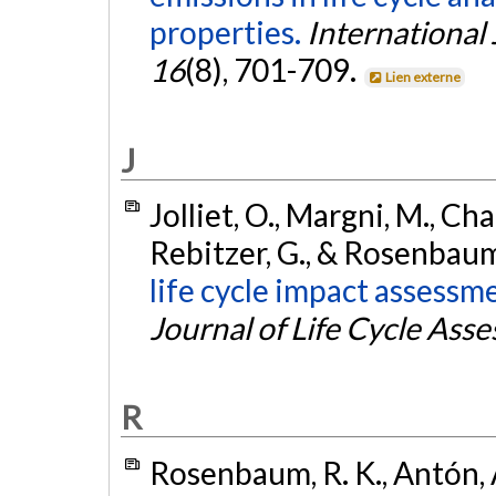
properties.
International 
16
(8), 701-709.
Lien externe
J
Jolliet, O., Margni, M., Char
Rebitzer, G., & Rosenbaum
life cycle impact assess
Journal of Life Cycle Ass
R
Rosenbaum, R. K., Antón, A.