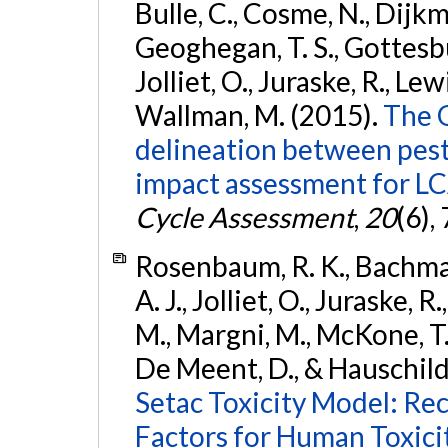
Bulle, C., Cosme, N., Dijkman
Geoghegan, T. S., Gottesbü
Jolliet, O., Juraske, R., Lew
Wallman, M. (2015).
The 
delineation between pest
impact assessment for LC
Cycle Assessment
,
20
(6),
Rosenbaum, R. K., Bachmann
A. J., Jolliet, O., Juraske, 
M., Margni, M., McKone, T.
De Meent, D., & Hauschild
Setac Toxicity Model: R
Factors for Human Toxici