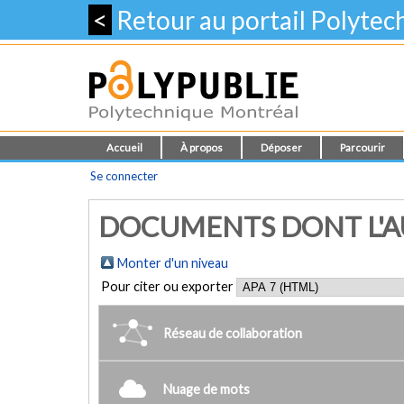
<
Retour au portail Polyte
Accueil
À propos
Déposer
Parcourir
Se connecter
DOCUMENTS DONT L'AU
Monter d'un niveau
Pour citer ou exporter
Réseau de collaboration
Nuage de mots