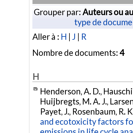
Grouper par:
Auteurs ou au
type de docume
Aller à :
H
|
J
|
R
Nombre de documents:
4
H
Henderson, A. D., Hauschil
Huijbregts, M. A. J., Larsen
Payet, J., Rosenbaum, R. K.
and ecotoxicity factors f
emissions in life cycle ana