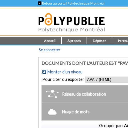
<
Retour au portail Polytechnique Montréal
Accueil
À propos
Déposer
Parcou
Se connecter
DOCUMENTS DONT L'AUTEUR EST "PAW
Monter d'un niveau
Pour citer ou exporter
Réseau de collaboration
Nuage de mots
Grouper par:
Au