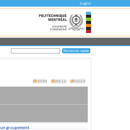
English
ATOM
RSS 1.0
RSS 2.0
cun groupement