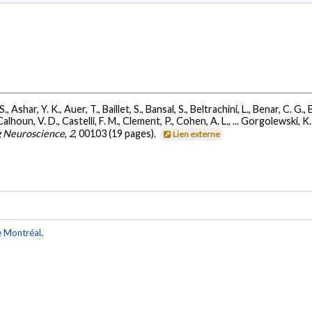
, Ashar, Y. K., Auer, T., Baillet, S., Bansal, S., Beltrachini, L., Benar, C. G.,
lhoun, V. D., Castelli, F. M., Clement, P., Cohen, A. L., ... Gorgolewski, K.
g Neuroscience
,
2
, 00103 (19 pages).
Lien externe
e Montréal
.