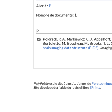
Aller à :
P
Nombre de documents:
1
P
Poldrack, R. A., Markiewicz, C. J., Appelhoff, S.
Bortoletto, M., Boudreau, M., Brooks, T. L., Ca
brain imaging data structure (BIDS).
Imagin
PolyPublie
est le dépôt institutionnel de
Polytechniqu
Site développé à l'aide du logiciel libre
EPrints
.