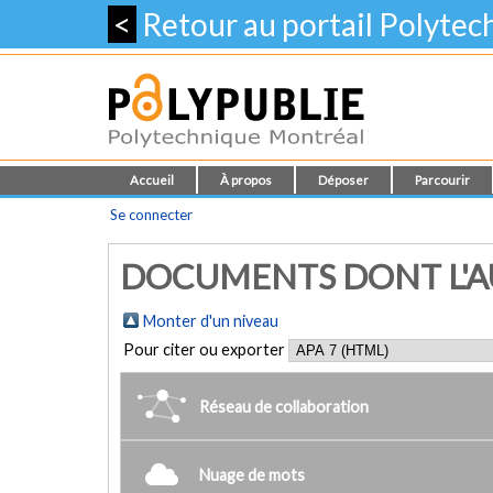
<
Retour au portail Polyte
Accueil
À propos
Déposer
Parcourir
Se connecter
DOCUMENTS DONT L'AU
Monter d'un niveau
Pour citer ou exporter
Réseau de collaboration
Nuage de mots