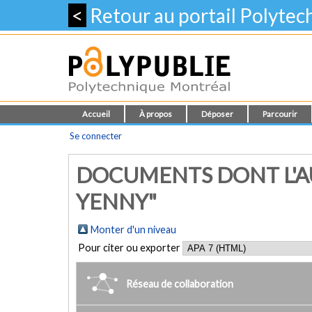
<
Retour au portail Polyte
Accueil
À propos
Déposer
Parcourir
Se connecter
DOCUMENTS DONT L'AU
YENNY"
Monter d'un niveau
Pour citer ou exporter
Réseau de collaboration