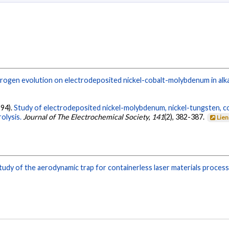
rogen evolution on electrodeposited nickel-cobalt-molybdenum in alkal
994).
Study of electrodeposited nickel-molybdenum, nickel-tungsten, 
olysis.
Journal of The Electrochemical Society
,
141
(2), 382-387.
Lien
tudy of the aerodynamic trap for containerless laser materials processi