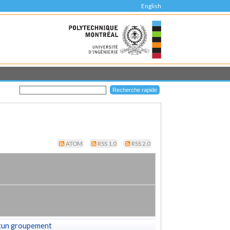
English
ATOM
RSS 1.0
RSS 2.0
cun groupement