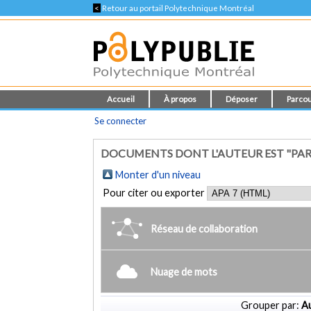
<
Retour au portail Polytechnique Montréal
Accueil
À propos
Déposer
Parcou
Se connecter
DOCUMENTS DONT L'AUTEUR EST "PARAD
Monter d'un niveau
Pour citer ou exporter
Réseau de collaboration
Nuage de mots
Grouper par:
Au