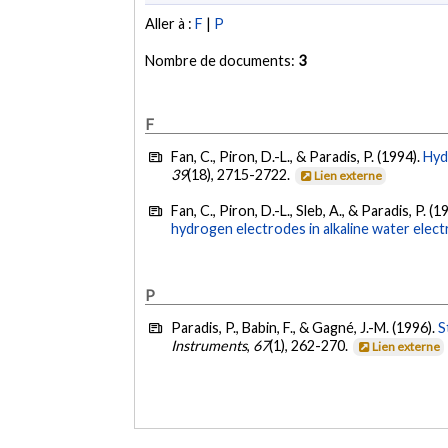
Aller à :
F
|
P
Nombre de documents:
3
F
Fan, C., Piron, D.-L., & Paradis, P. (1994).
Hyd
39
(18), 2715-2722.
Lien externe
Fan, C., Piron, D.-L., Sleb, A., & Paradis, P. (1
hydrogen electrodes in alkaline water electr
P
Paradis, P., Babin, F., & Gagné, J.-M. (1996).
S
Instruments
,
67
(1), 262-270.
Lien externe