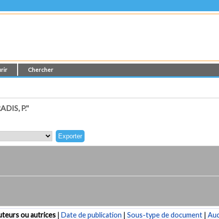
rir
Chercher
IS, P."
teurs ou autrices
|
Date de publication
|
Sous-type de document
|
Au