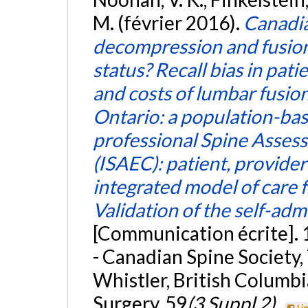
M. (février 2016).
Canadia
decompression and fusion 
status? Recall bias in pa
and costs of lumbar fusio
Ontario: a population-bas
professional Spine Asses
(ISAEC): patient, provide
integrated model of care
Validation of the self-ad
[Communication écrite]. 
- Canadian Spine Society
Whistler, British Columbi
Surgery, 59
(3 Suppl 2)
.
Li