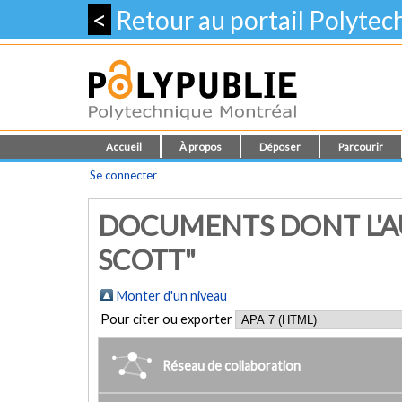
<
Retour au portail Polyte
Accueil
À propos
Déposer
Parcourir
Se connecter
DOCUMENTS DONT L'AU
SCOTT"
Monter d'un niveau
Pour citer ou exporter
Réseau de collaboration