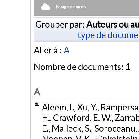
Nuage de mots
Grouper par:
Auteurs ou au
type de docume
Aller à :
A
Nombre de documents:
1
A
Aleem, I., Xu, Y., Rampersau
H., Crawford, E. W., Zarrabi
E., Malleck, S., Soroceanu, A
Noonan, V. K., Finkelstein, J.