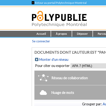
<
Retour au portail Polytechnique Montréal
Accueil
À propos
Déposer
Parcou
Se connecter
DOCUMENTS DONT L'AUTEUR EST "PAN
Monter d'un niveau
Pour citer ou exporter
Réseau de collaboration
Nuage de mots
Grouper par:
Au