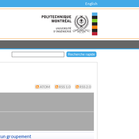
English
ATOM
RSS 1.0
RSS 2.0
cun groupement