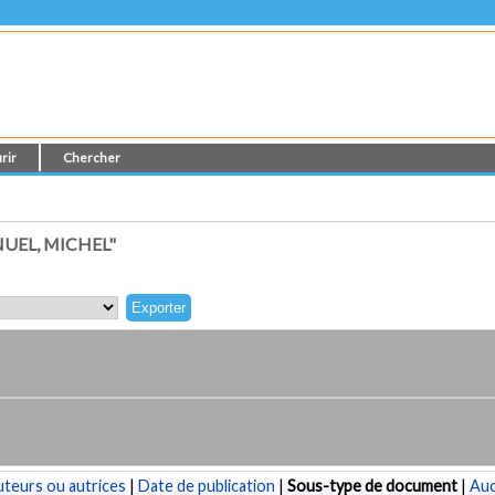
rir
Chercher
UEL, MICHEL"
teurs ou autrices
|
Date de publication
|
Sous-type de document
|
Au