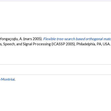
& Yongaçoḡlu, A. (mars 2005).
Flexible tree-search based orthogonal matc
, Speech, and Signal Processing (ICASSP 2005), Philadelphia, PA, USA
e Montréal
.