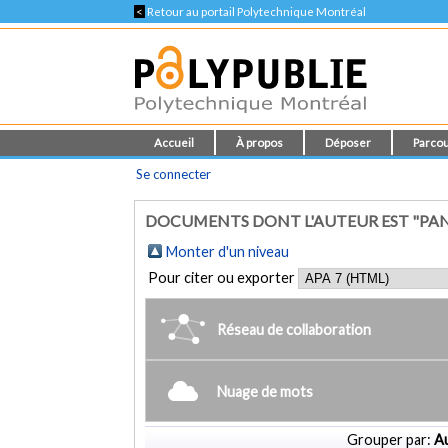
<
Retour au portail Polytechnique Montréal
Accueil
À propos
Déposer
Parcou
Se connecter
DOCUMENTS DONT L'AUTEUR EST "PAN
Monter d'un niveau
Pour citer ou exporter
Réseau de collaboration
Nuage de mots
Grouper par:
Au