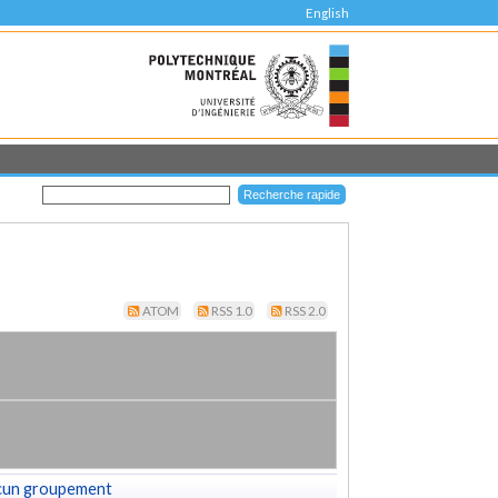
English
ATOM
RSS 1.0
RSS 2.0
cun groupement