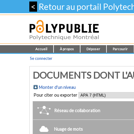
<
Retour au portail Polyte
Accueil
À propos
Déposer
Parcourir
Se connecter
DOCUMENTS DONT L'AU
Monter d'un niveau
Pour citer ou exporter
Réseau de collaboration
Nuage de mots