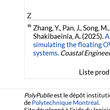
Z
Zhang, Y., Pan, J., Song, M.,
Shakibaeinia, A. (2025).
A
simulating the floating
systems.
Coastal Enginee
Liste prod
PolyPublie
est le dépôt institut
de
Polytechnique Montréal
.
Site développé à l'aide du logicie