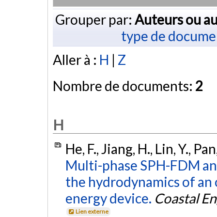
Grouper par:
Auteurs ou au
type de docume
Aller à :
H
|
Z
Nombre de documents:
2
H
He, F., Jiang, H., Lin, Y., P
Multi-phase SPH-FDM and
the hydrodynamics of an 
energy device.
Coastal En
Lien externe