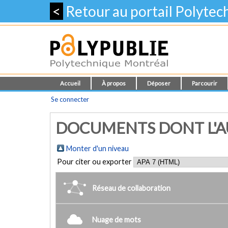
<
Retour au portail Polyte
Accueil
À propos
Déposer
Parcourir
Se connecter
DOCUMENTS DONT L'AU
Monter d'un niveau
Pour citer ou exporter
Réseau de collaboration
Nuage de mots