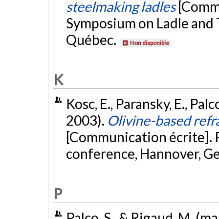
steelmaking ladles
[Commu
Symposium on Ladle and T
Québec.
Non disponible
K
Kosc, E., Paransky, E., Pal
2003).
Olivine-based refr
[Communication écrite]. 
conference, Hannover, G
P
Palco, S., & Rigaud, M. (m