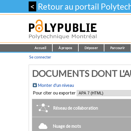
<
Retour au portail Polyte
Accueil
À propos
Déposer
Parcourir
Se connecter
DOCUMENTS DONT L'AUT
Monter d'un niveau
Pour citer ou exporter
Réseau de collaboration
Nuage de mots