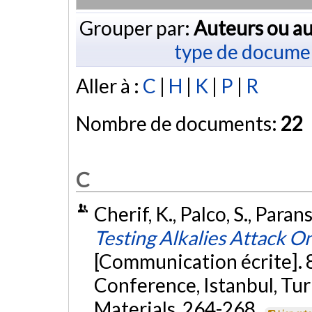
Grouper par:
Auteurs ou au
type de docume
Aller à :
C
|
H
|
K
|
P
|
R
Nombre de documents:
22
C
Cherif, K., Palco, S., Paran
Testing Alkalies Attack O
[Communication écrite]. 
Conference, Istanbul, Tu
Materials, 264-268.