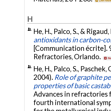
Lien ext
H
He, H., Palco, S., & Rigaud,
antioxidants in carbon-co
[Communication écrite].
Refractories, Orlando.
No
He, H., Palco, S., Paschek, 
2004).
Role of graphite p
properties of basic castab
Advances in refractories f
fourth international sym
for the metallurgical ind