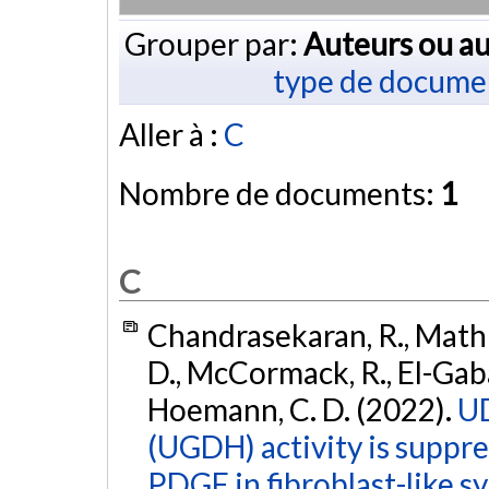
Grouper par:
Auteurs ou au
type de docume
Aller à :
C
Nombre de documents:
1
C
Chandrasekaran, R., Mathie
D., McCormack, R., El-Gabal
Hoemann, C. D. (2022).
UD
(UGDH) activity is suppr
PDGF in fibroblast-like s