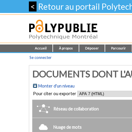
<
Retour au portail Polyte
Accueil
À propos
Déposer
Parcourir
Se connecter
DOCUMENTS DONT L'AU
Monter d'un niveau
Pour citer ou exporter
Réseau de collaboration
Nuage de mots