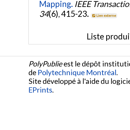
Mapping.
IEEE Transactio
34
(6), 415-23.
Lien externe
Liste produ
PolyPublie
est le dépôt institut
de
Polytechnique Montréal
.
Site développé à l'aide du logicie
EPrints
.