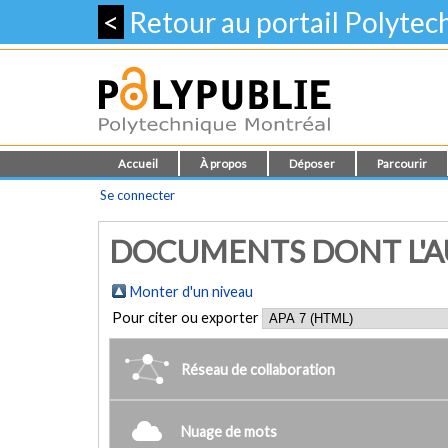
<
Retour au portail Polyte
Accueil
À propos
Déposer
Parcourir
Se connecter
DOCUMENTS DONT L'AUT
Monter d'un niveau
Pour citer ou exporter
Réseau de collaboration
Nuage de mots