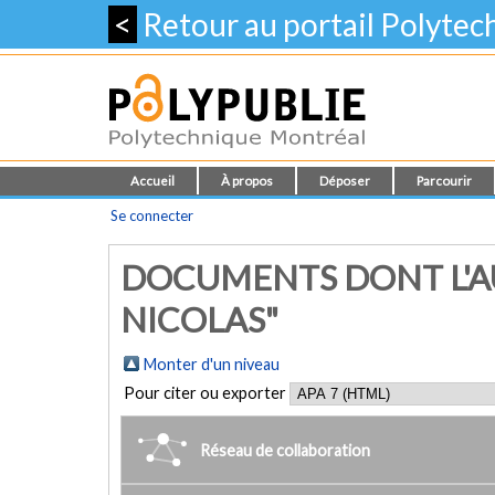
<
Retour au portail Polyte
Accueil
À propos
Déposer
Parcourir
Se connecter
DOCUMENTS DONT L'AU
NICOLAS"
Monter d'un niveau
Pour citer ou exporter
Réseau de collaboration