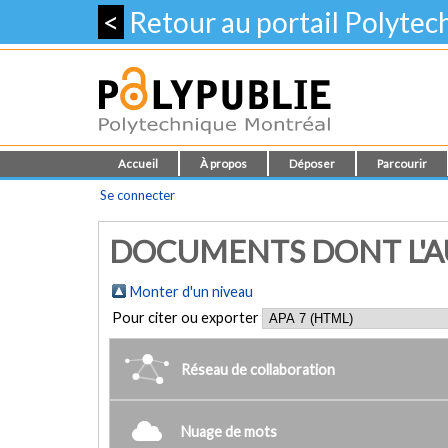
<
Retour au portail Polyte
Accueil
À propos
Déposer
Parcourir
Se connecter
DOCUMENTS DONT L'AU
Monter d'un niveau
Pour citer ou exporter
Réseau de collaboration
Nuage de mots