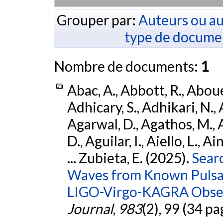
Grouper par:
Auteurs ou au
type de docume
Nombre de documents:
1
Abac, A., Abbott, R., Abouel
Adhicary, S., Adhikari, N., 
Agarwal, D., Agathos, M.,
D., Aguilar, I., Aiello, L., Ai
... Zubieta, E. (2025).
Sear
Waves from Known Pulsars
LIGO-Virgo-KAGRA Obser
Journal
,
983
(2), 99 (34 pa