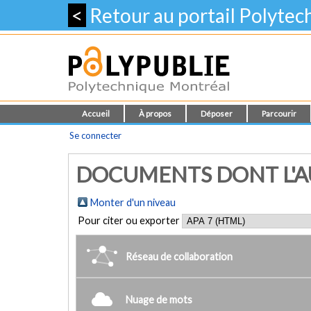
<
Retour au portail Polyte
Accueil
À propos
Déposer
Parcourir
Se connecter
DOCUMENTS DONT L'AUT
Monter d'un niveau
Pour citer ou exporter
Réseau de collaboration
Nuage de mots