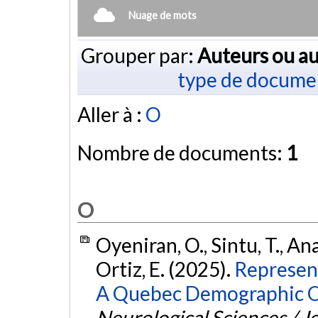
Nuage de mots
Grouper par:
Auteurs ou au
type de docume
Aller à :
O
Nombre de documents:
1
O
Oyeniran, O., Sintu, T., An
Ortiz, E. (2025).
Represent
A Quebec Demographic O
Neurological Sciences / J