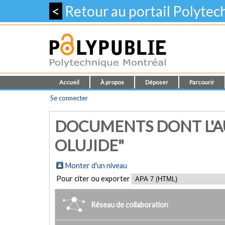
<
Retour au portail Polyte
Accueil
À propos
Déposer
Parcourir
Se connecter
DOCUMENTS DONT L'AU
OLUJIDE"
Monter d'un niveau
Pour citer ou exporter
Réseau de collaboration