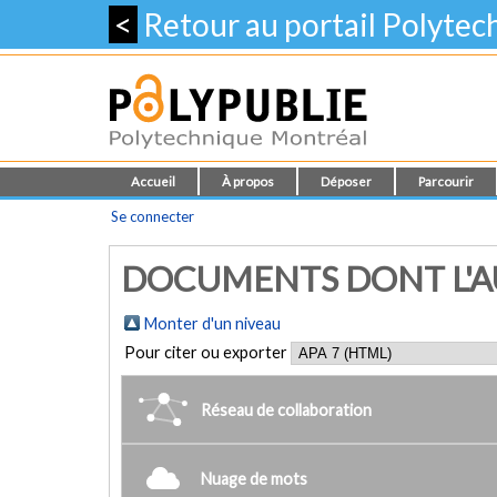
<
Retour au portail Polyte
Accueil
À propos
Déposer
Parcourir
Se connecter
DOCUMENTS DONT L'AUT
Monter d'un niveau
Pour citer ou exporter
Réseau de collaboration
Nuage de mots