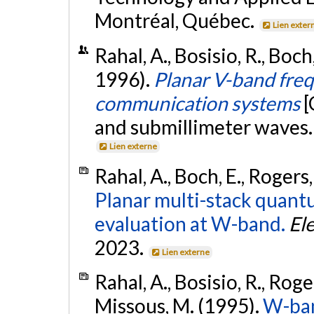
Montréal, Québec.
Lien exter
Rahal, A., Bosisio, R., Boch
1996).
Planar V-band freq
communication systems
[
and submillimeter waves.
Lien externe
Rahal, A., Boch, E., Rogers,
Planar multi-stack quantu
evaluation at W-band.
Ele
2023.
Lien externe
Rahal, A., Bosisio, R., Roge
Missous, M. (1995).
W-ban