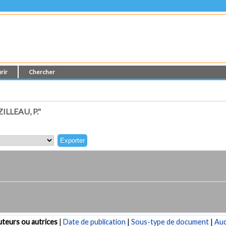
rir
Chercher
LLEAU, P."
teurs ou autrices
|
Date de publication
|
Sous-type de document
|
Au