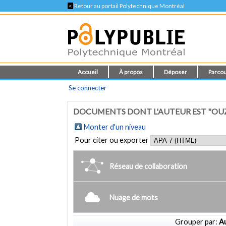
<
Retour au portail Polytechnique Montréal
Accueil
À propos
Déposer
Parcou
Se connecter
DOCUMENTS DONT L'AUTEUR EST "OUZI
Monter d'un niveau
Pour citer ou exporter
Réseau de collaboration
Nuage de mots
Grouper par:
Au