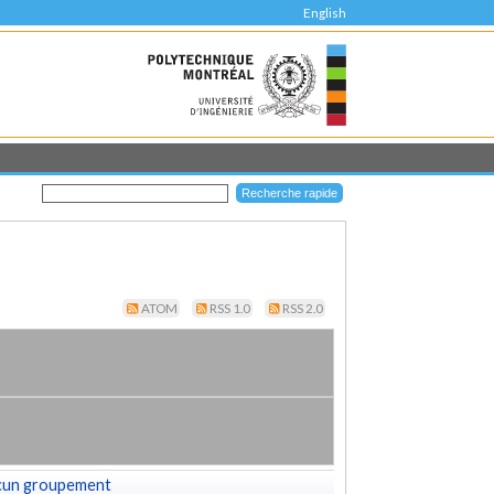
English
ATOM
RSS 1.0
RSS 2.0
cun groupement