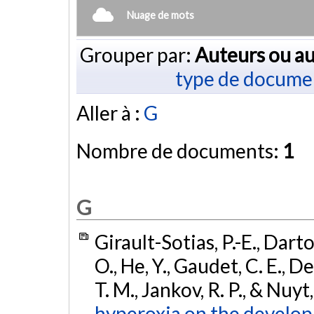
Nuage de mots
Grouper par:
Auteurs ou au
type de docume
Aller à :
G
Nombre de documents:
1
G
Girault-Sotias, P.-E., Dartor
O., He, Y., Gaudet, C. E., De
T. M., Jankov, R. P., & Nuyt
hyperoxia on the develop