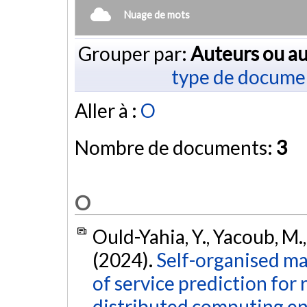
Nuage de mots
Grouper par:
Auteurs ou au
type de docume
Aller à :
O
Nombre de documents:
3
O
Ould-Yahia, Y., Yacoub, M.
(2024).
Self-organised ma
of service prediction for r
distributed computing e