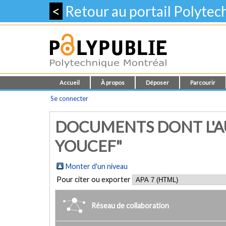
<
Retour au portail Polyte
Accueil
À propos
Déposer
Parcourir
Se connecter
DOCUMENTS DONT L'AU
YOUCEF"
Monter d'un niveau
Pour citer ou exporter
Réseau de collaboration