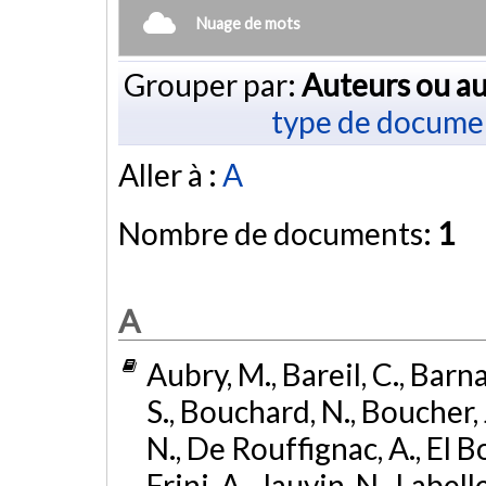
Nuage de mots
Grouper par:
Auteurs ou au
type de docume
Aller à :
A
Nombre de documents:
1
A
Aubry, M., Bareil, C., Barnab
S., Bouchard, N., Boucher, J
N., De Rouffignac, A., El B
Frini, A., Jauvin, N., Labelle