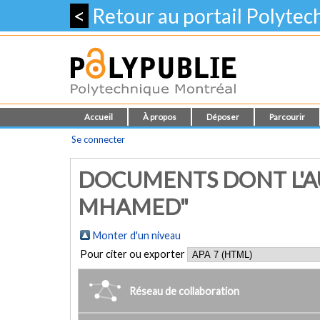
<
Retour au portail Polyte
Accueil
À propos
Déposer
Parcourir
Se connecter
DOCUMENTS DONT L'AU
MHAMED"
Monter d'un niveau
Pour citer ou exporter
Réseau de collaboration