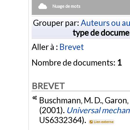
Nuage de mots
Grouper par:
Auteurs ou au
type de docume
Aller à :
Brevet
Nombre de documents:
1
BREVET
Buschmann, M. D., Garon, M
(2001).
Universal mechanic
US6332364).
Lien externe