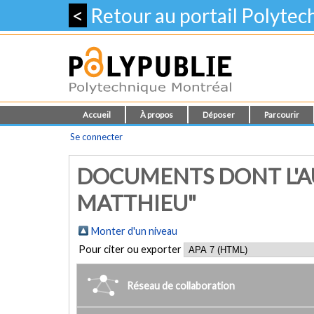
<
Retour au portail Polyte
Accueil
À propos
Déposer
Parcourir
Se connecter
DOCUMENTS DONT L'AU
MATTHIEU"
Monter d'un niveau
Pour citer ou exporter
Réseau de collaboration