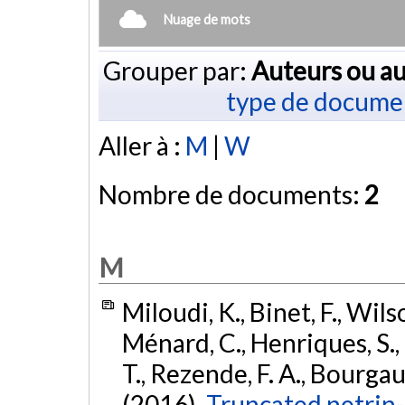
Nuage de mots
Grouper par:
Auteurs ou au
type de docume
Aller à :
M
|
W
Nombre de documents:
2
M
Miloudi, K., Binet, F., Wils
Ménard, C., Henriques, S.
T., Rezende, F. A., Bourgaul
(2016).
Truncated netrin-