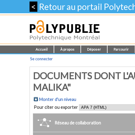
<
Retour au portail Polyte
Accueil
À propos
Déposer
Parcourir
Se connecter
DOCUMENTS DONT L'A
MALIKA"
Monter d'un niveau
Pour citer ou exporter
Réseau de collaboration