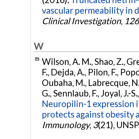
vascular permeability in 
Clinical Investigation
,
126
W
Wilson, A. M., Shao, Z., Gr
F., Dejda, A., Pilon, F., Popo
Oubaha, M., Labrecque, N., 
G., Sennlaub, F., Joyal, J.-
Neuropilin-1 expression 
protects against obesity
Immunology
,
3
(21), UNSP