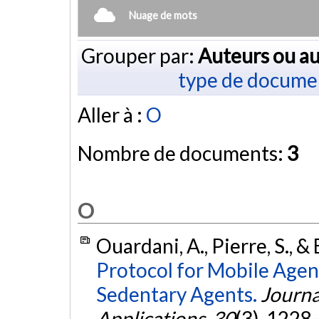
Nuage de mots
Grouper par:
Auteurs ou au
type de docume
Aller à :
O
Nombre de documents:
3
O
Ouardani, A., Pierre, S., 
Protocol for Mobile Agen
Sedentary Agents.
Journa
Applications
,
30
(3), 1228