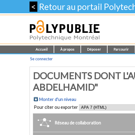
<
Retour au portail Polyte
Accueil
À propos
Déposer
Parcourir
Se connecter
DOCUMENTS DONT L'A
ABDELHAMID"
Monter d'un niveau
Pour citer ou exporter
Réseau de collaboration