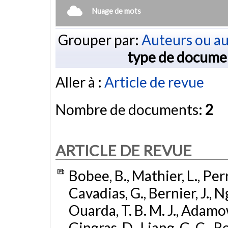
Nuage de mots
Grouper par:
Auteurs ou au
type de docume
Aller à :
Article de revue
Nombre de documents:
2
ARTICLE DE REVUE
Bobee, B., Mathier, L., Perr
Cavadias, G., Bernier, J., Ng
Ouarda, T. B. M. J., Adamowsk
Gingras, D., Liang, G. C., Ro